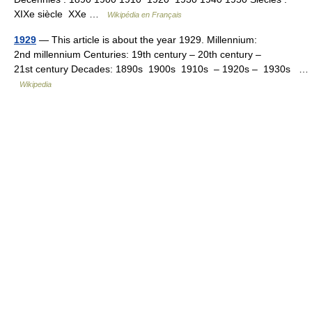
XIXe siècle XXe …
Wikipédia en Français
1929
— This article is about the year 1929. Millennium:
2nd millennium Centuries: 19th century – 20th century –
21st century Decades: 1890s 1900s 1910s – 1920s – 1930s …
Wikipedia