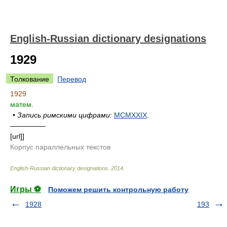
English-Russian dictionary designations
1929
Толкование
Перевод
1929
матем.
•
Запись римскими цифрами:
MCMXXIX
.
—————
[url]]
Корпус параллельных текстов
English-Russian dictionary designations
.
2014
.
Игры ⚽
Поможем решить контрольную работу
1928
193