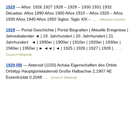
1929
— Años: 1926 1927 1928 – 1929 – 1930 1931 1932
Décadas: Años 1890 Años 1900 Años 1910 – Años 1920 – Años
1930 Años 1940 Años 1950 Siglos: Siglo XIX – …
Wikipedia Español
1929
— Portal Geschichte | Portal Biografien | Aktuelle Ereignisse |
Jahreskalender ◄ | 19. Jahrhundert | 20. Jahrhundert | 21.
Jahrhundert ◄ | 1890er | 1900er | 1910er | 1920er | 1930er |
1940er | 1950er | ► ◄◄ | ◄ | 1925 | 1926 | 1927 | 1928 |… …
Deutsch Wikipedia
1929 RB
— Asteroid (1150) Achaia Eigenschaften des Orbits
Orbittyp Hauptgürtelasteroid Große Halbachse 2,1907 AE
Exzentrizität 0,2048 …
Deutsch Wikipedia